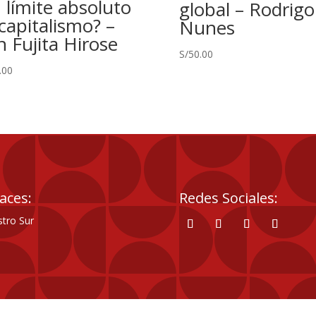
 límite absoluto
global – Rodrigo
 capitalismo? –
Nunes
n Fujita Hirose
S/
50.00
.00
aces:
Redes Sociales:
tro Sur