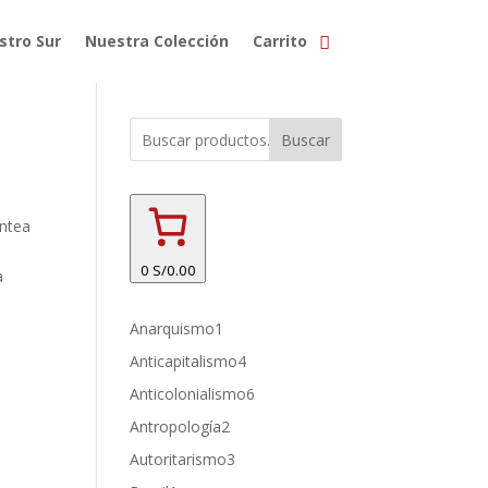
stro Sur
Nuestra Colección
Carrito
Buscar
ntea
a
0
S/0.00
a
1
Anarquismo
1
producto
4
Anticapitalismo
4
productos
6
Anticolonialismo
6
productos
2
Antropología
2
productos
3
Autoritarismo
3
productos