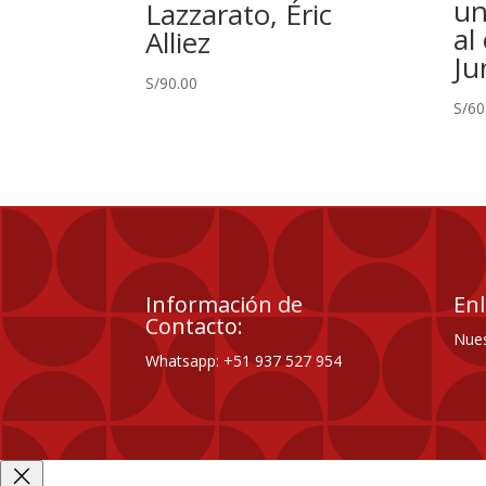
un
Lazzarato, Éric
al
Alliez
Ju
S/
90.00
S/
60
Información de
Enl
Contacto:
Nues
Whatsapp: +51 937 527 954