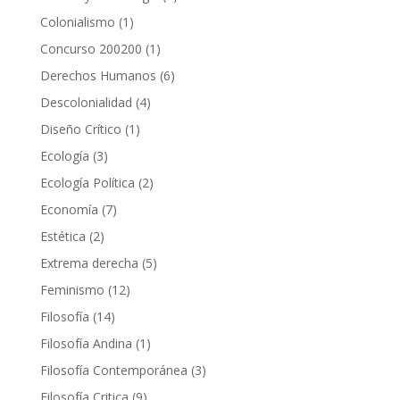
producto
1
Colonialismo
1
producto
1
Concurso 200200
1
producto
6
Derechos Humanos
6
productos
4
Descolonialidad
4
productos
1
Diseño Crítico
1
producto
3
Ecología
3
productos
2
Ecología Política
2
productos
7
Economía
7
productos
2
Estética
2
productos
5
Extrema derecha
5
productos
12
Feminismo
12
productos
14
Filosofía
14
productos
1
Filosofía Andina
1
producto
3
Filosofía Contemporánea
3
productos
9
Filosofía Critica
9