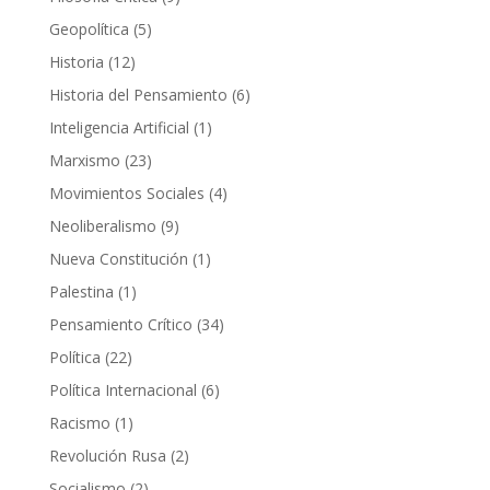
productos
5
Geopolítica
5
productos
12
Historia
12
productos
6
Historia del Pensamiento
6
productos
1
Inteligencia Artificial
1
producto
23
Marxismo
23
productos
4
Movimientos Sociales
4
productos
9
Neoliberalismo
9
productos
1
Nueva Constitución
1
producto
1
Palestina
1
producto
34
Pensamiento Crítico
34
productos
22
Política
22
productos
6
Política Internacional
6
productos
1
Racismo
1
producto
2
Revolución Rusa
2
productos
2
Socialismo
2