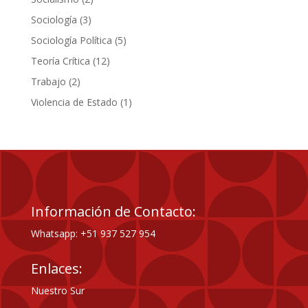
productos
3
Sociología
3
productos
5
Sociología Política
5
productos
12
Teoría Crítica
12
productos
2
Trabajo
2
productos
1
Violencia de Estado
1
producto
Información de Contacto:
Whatsapp: +51 937 527 954
Enlaces:
Nuestro Sur