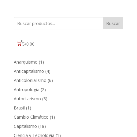
Buscar
0
S/0.00
1
Anarquismo
1
producto
4
Anticapitalismo
4
productos
6
Anticolonialismo
6
productos
2
Antropología
2
productos
3
Autoritarismo
3
productos
1
Brasil
1
producto
1
Cambio Climático
1
producto
18
Capitalismo
18
productos
1
Ciencia y Tecnología
1