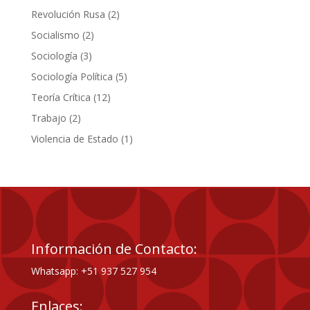
producto
2
Revolución Rusa
2
productos
2
Socialismo
2
productos
3
Sociología
3
productos
5
Sociología Política
5
productos
12
Teoría Crítica
12
productos
2
Trabajo
2
productos
1
Violencia de Estado
1
producto
Información de Contacto:
Whatsapp: +51 937 527 954
Enlaces: