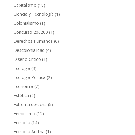
producto
18
Capitalismo
18
productos
1
Ciencia y Tecnología
1
producto
1
Colonialismo
1
producto
1
Concurso 200200
1
producto
6
Derechos Humanos
6
productos
4
Descolonialidad
4
productos
1
Diseño Crítico
1
producto
3
Ecología
3
productos
2
Ecología Política
2
productos
7
Economía
7
productos
2
Estética
2
productos
5
Extrema derecha
5
productos
12
Feminismo
12
productos
14
Filosofía
14
productos
1
Filosofía Andina
1