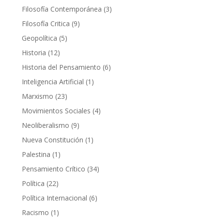
producto
3
Filosofía Contemporánea
3
productos
9
Filosofía Critica
9
productos
5
Geopolítica
5
productos
12
Historia
12
productos
6
Historia del Pensamiento
6
productos
1
Inteligencia Artificial
1
producto
23
Marxismo
23
productos
4
Movimientos Sociales
4
productos
9
Neoliberalismo
9
productos
1
Nueva Constitución
1
producto
1
Palestina
1
producto
34
Pensamiento Crítico
34
productos
22
Política
22
productos
6
Política Internacional
6
productos
1
Racismo
1