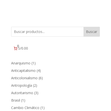
Buscar
0
S/0.00
1
Anarquismo
1
producto
4
Anticapitalismo
4
productos
6
Anticolonialismo
6
productos
2
Antropología
2
productos
3
Autoritarismo
3
productos
1
Brasil
1
producto
1
Cambio Climático
1