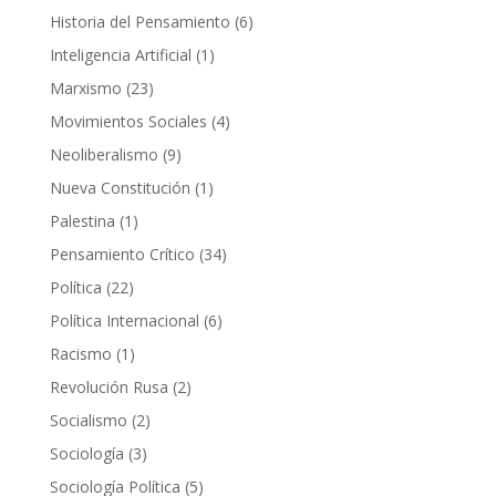
productos
6
Historia del Pensamiento
6
productos
1
Inteligencia Artificial
1
producto
23
Marxismo
23
productos
4
Movimientos Sociales
4
productos
9
Neoliberalismo
9
productos
1
Nueva Constitución
1
producto
1
Palestina
1
producto
34
Pensamiento Crítico
34
productos
22
Política
22
productos
6
Política Internacional
6
productos
1
Racismo
1
producto
2
Revolución Rusa
2
productos
2
Socialismo
2
productos
3
Sociología
3
productos
5
Sociología Política
5