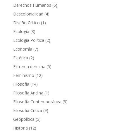
producto
6
Derechos Humanos
6
productos
4
Descolonialidad
4
productos
1
Diseño Crítico
1
producto
3
Ecología
3
productos
2
Ecología Política
2
productos
7
Economía
7
productos
2
Estética
2
productos
5
Extrema derecha
5
productos
12
Feminismo
12
productos
14
Filosofía
14
productos
1
Filosofía Andina
1
producto
3
Filosofía Contemporánea
3
productos
9
Filosofía Critica
9
productos
5
Geopolítica
5
productos
12
Historia
12