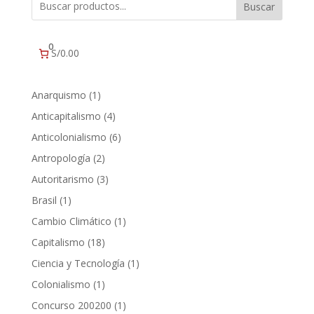
Buscar
0
S/0.00
1
Anarquismo
1
producto
4
Anticapitalismo
4
productos
6
Anticolonialismo
6
productos
2
Antropología
2
productos
3
Autoritarismo
3
productos
1
Brasil
1
producto
1
Cambio Climático
1
producto
18
Capitalismo
18
productos
1
Ciencia y Tecnología
1
producto
1
Colonialismo
1
producto
1
Concurso 200200
1