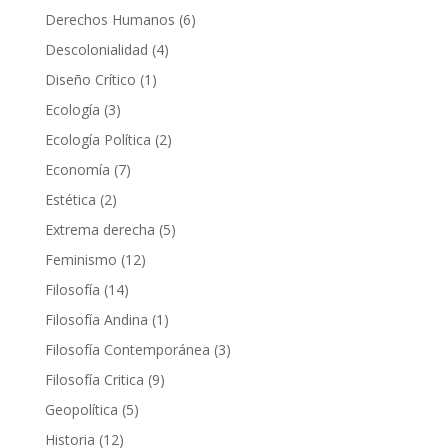
producto
6
Derechos Humanos
6
productos
4
Descolonialidad
4
productos
1
Diseño Crítico
1
producto
3
Ecología
3
productos
2
Ecología Política
2
productos
7
Economía
7
productos
2
Estética
2
productos
5
Extrema derecha
5
productos
12
Feminismo
12
productos
14
Filosofía
14
productos
1
Filosofía Andina
1
producto
3
Filosofía Contemporánea
3
productos
9
Filosofía Critica
9
productos
5
Geopolítica
5
productos
12
Historia
12