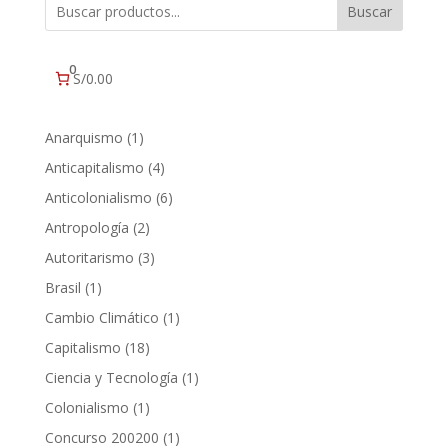
Buscar
0
S/0.00
1
Anarquismo
1
producto
4
Anticapitalismo
4
productos
6
Anticolonialismo
6
productos
2
Antropología
2
productos
3
Autoritarismo
3
productos
1
Brasil
1
producto
1
Cambio Climático
1
producto
18
Capitalismo
18
productos
1
Ciencia y Tecnología
1
producto
1
Colonialismo
1
producto
1
Concurso 200200
1