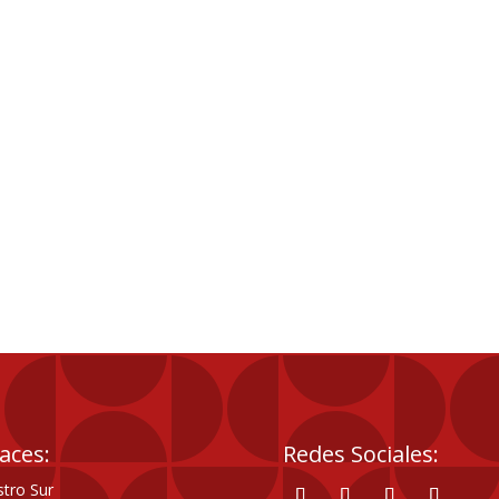
aces:
Redes Sociales:
tro Sur