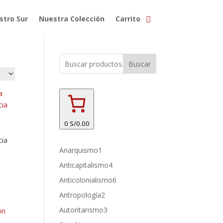
stro Sur
Nuestra Colección
Carrito
Buscar
0
S/0.00
cia
1
Anarquismo
1
producto
4
Anticapitalismo
4
productos
6
Anticolonialismo
6
productos
2
Antropología
2
productos
3
Autoritarismo
3
productos