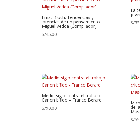
La t
jove
Ernst Bloch. Tendencias y
latencias de un pensamiento –
S/
55
Miguel Vedda (Compilador)
S/
45.00
Medio siglo contra el trabajo.
Canon bífido – Franco Berardi
Mich
de l
S/
90.00
Mas
S/
55