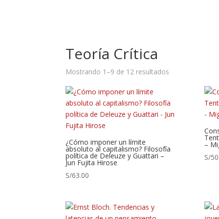
Inicio
/ Teoría Crítica
Teoría Crítica
Mostrando 1–9 de 12 resultados
Cons
Tent
¿Cómo imponer un límite
– Mi
absoluto al capitalismo? Filosofía
política de Deleuze y Guattari –
S/
50
Jun Fujita Hirose
S/
63.00