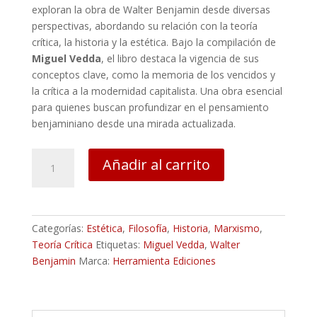
exploran la obra de Walter Benjamin desde diversas
perspectivas, abordando su relación con la teoría
crítica, la historia y la estética. Bajo la compilación de
Miguel Vedda
, el libro destaca la vigencia de sus
conceptos clave, como la memoria de los vencidos y
la crítica a la modernidad capitalista. Una obra esencial
para quienes buscan profundizar en el pensamiento
benjaminiano desde una mirada actualizada.
Constelaciones
Añadir al carrito
dialécticas:
Tentativas
sobre
Walter
Categorías:
Estética
,
Filosofía
,
Historia
,
Marxismo
,
Benjamin
Teoría Crítica
Etiquetas:
Miguel Vedda
,
Walter
-
Benjamin
Marca:
Herramienta Ediciones
Miguel
Vedda
(compilador)