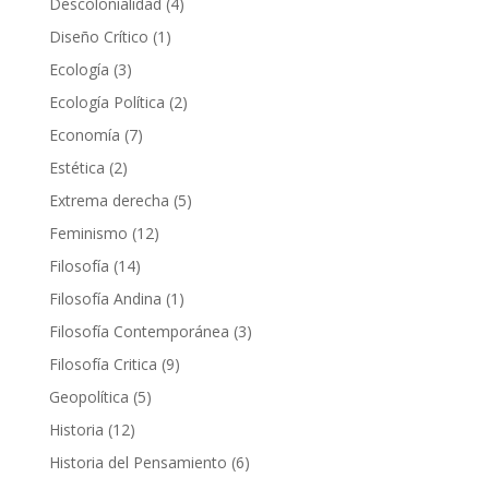
4
Descolonialidad
4
productos
1
Diseño Crítico
1
producto
3
Ecología
3
productos
2
Ecología Política
2
productos
7
Economía
7
productos
2
Estética
2
productos
5
Extrema derecha
5
productos
12
Feminismo
12
productos
14
Filosofía
14
productos
1
Filosofía Andina
1
producto
3
Filosofía Contemporánea
3
productos
9
Filosofía Critica
9
productos
5
Geopolítica
5
productos
12
Historia
12
productos
6
Historia del Pensamiento
6
productos