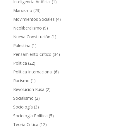
1
Inteligencia Artificial
1
producto
23
Marxismo
23
productos
4
Movimientos Sociales
4
productos
9
Neoliberalismo
9
productos
1
Nueva Constitución
1
producto
1
Palestina
1
producto
34
Pensamiento Crítico
34
productos
22
Política
22
productos
6
Política Internacional
6
productos
1
Racismo
1
producto
2
Revolución Rusa
2
productos
2
Socialismo
2
productos
3
Sociología
3
productos
5
Sociología Política
5
productos
12
Teoría Crítica
12
productos