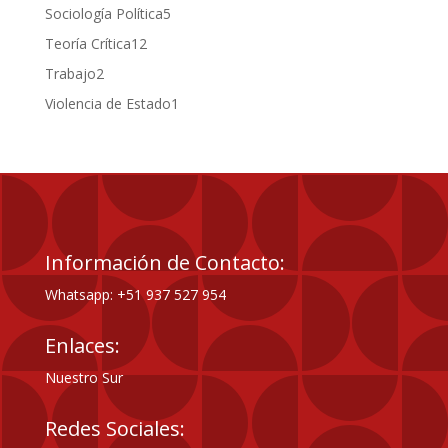
productos
5
Sociología Política
5
productos
12
Teoría Crítica
12
productos
2
Trabajo
2
productos
1
Violencia de Estado
1
producto
Información de Contacto:
Whatsapp: +51 937 527 954
Enlaces:
Nuestro Sur
Redes Sociales: