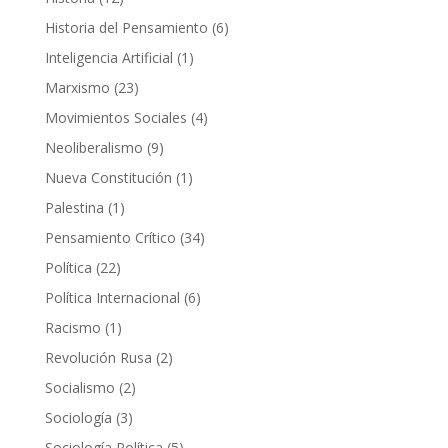
productos
6
Historia del Pensamiento
6
productos
1
Inteligencia Artificial
1
producto
23
Marxismo
23
productos
4
Movimientos Sociales
4
productos
9
Neoliberalismo
9
productos
1
Nueva Constitución
1
producto
1
Palestina
1
producto
34
Pensamiento Crítico
34
productos
22
Política
22
productos
6
Política Internacional
6
productos
1
Racismo
1
producto
2
Revolución Rusa
2
productos
2
Socialismo
2
productos
3
Sociología
3
productos
5
Sociología Política
5