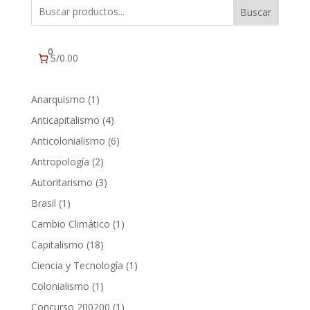
Buscar
0
S/0.00
1
Anarquismo
1
producto
4
Anticapitalismo
4
productos
6
Anticolonialismo
6
productos
2
Antropología
2
productos
3
Autoritarismo
3
productos
1
Brasil
1
producto
1
Cambio Climático
1
producto
18
Capitalismo
18
productos
1
Ciencia y Tecnología
1
producto
1
Colonialismo
1
producto
1
Concurso 200200
1