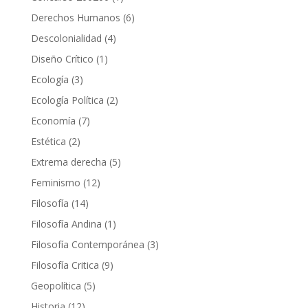
producto
6
Derechos Humanos
6
productos
4
Descolonialidad
4
productos
1
Diseño Crítico
1
producto
3
Ecología
3
productos
2
Ecología Política
2
productos
7
Economía
7
productos
2
Estética
2
productos
5
Extrema derecha
5
productos
12
Feminismo
12
productos
14
Filosofía
14
productos
1
Filosofía Andina
1
producto
3
Filosofía Contemporánea
3
productos
9
Filosofía Critica
9
productos
5
Geopolítica
5
productos
12
Historia
12