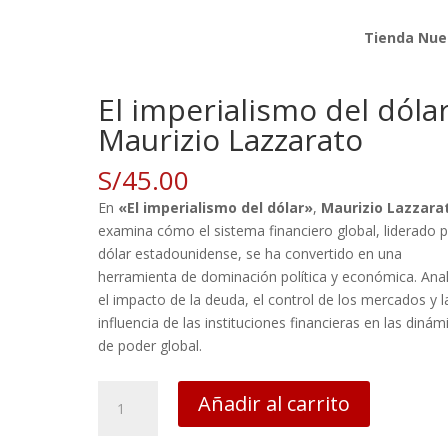
Tienda Nue
rizio Lazzarato
El imperialismo del dólar
Maurizio Lazzarato
S/
45.00
En
«El imperialismo del dólar»
,
Maurizio Lazzara
examina cómo el sistema financiero global, liderado p
dólar estadounidense, se ha convertido en una
herramienta de dominación política y económica. Anal
el impacto de la deuda, el control de los mercados y l
influencia de las instituciones financieras en las dinám
de poder global.
El
Añadir al carrito
imperialismo
del