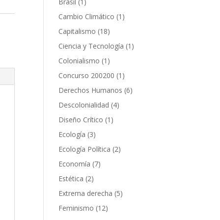
1
Brasil
1
producto
1
Cambio Climático
1
producto
18
Capitalismo
18
productos
1
Ciencia y Tecnología
1
producto
1
Colonialismo
1
producto
1
Concurso 200200
1
producto
6
Derechos Humanos
6
productos
4
Descolonialidad
4
productos
1
Diseño Crítico
1
producto
3
Ecología
3
productos
2
Ecología Política
2
productos
7
Economía
7
productos
2
Estética
2
productos
5
Extrema derecha
5
productos
12
Feminismo
12
productos