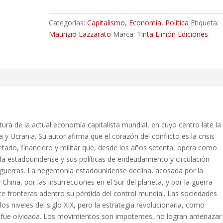
dólar
-
Categorías:
Capitalismo
,
Economía
,
Política
Etiqueta:
Maurizio
Maurizio Lazzarato
Marca:
Tinta Limón Ediciones
Lazzarato
cantidad
tura de la actual economía capitalista mundial, en cuyo centro late la
a y Ucrania. Su autor afirma que el corazón del conflicto es la crisis
tario, financiero y militar que, desde los años setenta, opera como
a estadounidense y sus políticas de endeudamiento y circulación
 guerras. La hegemonía estadounidense declina, acosada por la
y China, por las insurrecciones en el Sur del planeta, y por la guerra
ce fronteras adentro su pérdida del control mundial. Las sociedades
los niveles del siglo XIX, pero la estrategia revolucionaria, como
a, fue olvidada. Los movimientos son impotentes, no logran amenazar