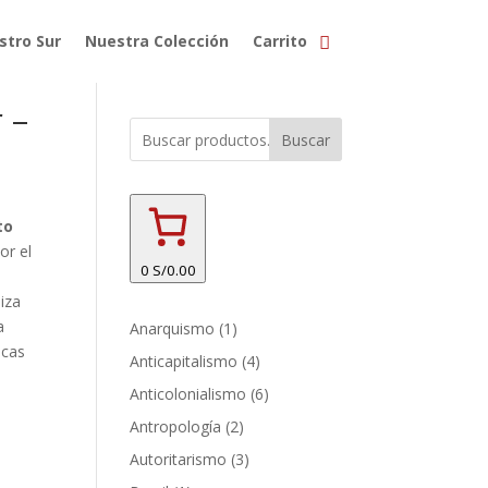
stro Sur
Nuestra Colección
Carrito
 –
Buscar
to
or el
0
S/0.00
iza
a
1
Anarquismo
1
icas
producto
4
Anticapitalismo
4
productos
6
Anticolonialismo
6
productos
2
Antropología
2
productos
3
Autoritarismo
3
productos