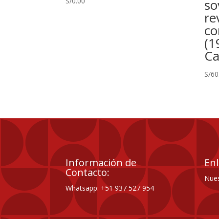
S/
0.00
so
re
co
(1
Ca
S/
60
Información de
Enl
Contacto:
Nues
Whatsapp: +51 937 527 954