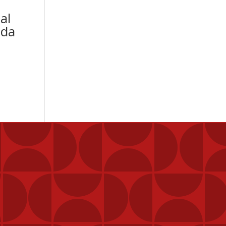
al
nda