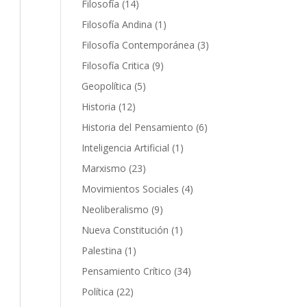
14
Filosofía
14
productos
1
Filosofía Andina
1
producto
3
Filosofía Contemporánea
3
productos
9
Filosofía Critica
9
productos
5
Geopolítica
5
productos
12
Historia
12
productos
6
Historia del Pensamiento
6
productos
1
Inteligencia Artificial
1
producto
23
Marxismo
23
productos
4
Movimientos Sociales
4
productos
9
Neoliberalismo
9
productos
1
Nueva Constitución
1
producto
1
Palestina
1
producto
34
Pensamiento Crítico
34
productos
22
Política
22
productos