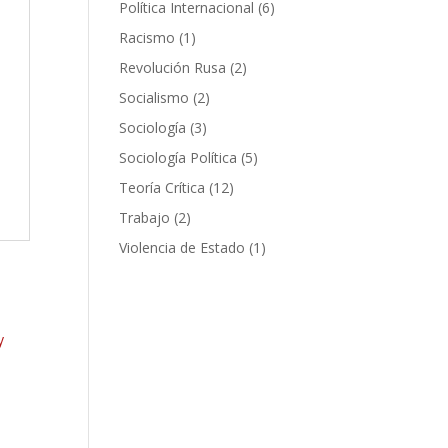
6
Política Internacional
6
productos
1
Racismo
1
producto
2
Revolución Rusa
2
productos
2
Socialismo
2
productos
3
Sociología
3
productos
5
Sociología Política
5
productos
12
Teoría Crítica
12
productos
2
Trabajo
2
productos
1
Violencia de Estado
1
producto