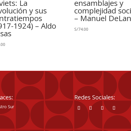
viets: La
ensamblajes y
volución y sus
complejidad soci
ntratiempos
– Manuel DeLa
917-1924) – Aldo
S/
74.00
sas
.00
aces:
Redes Sociales:
tro Sur