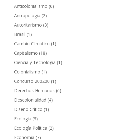
productos
6
Anticolonialismo
6
productos
2
Antropología
2
productos
3
Autoritarismo
3
productos
1
Brasil
1
producto
1
Cambio Climático
1
producto
18
Capitalismo
18
productos
1
Ciencia y Tecnología
1
producto
1
Colonialismo
1
producto
1
Concurso 200200
1
producto
6
Derechos Humanos
6
productos
4
Descolonialidad
4
productos
1
Diseño Crítico
1
producto
3
Ecología
3
productos
2
Ecología Política
2
productos
7
Economía
7