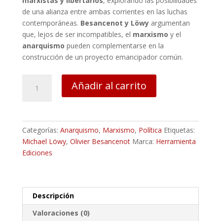
marxistas y libertarios
, explorando las posibilidades
de una alianza entre ambas corrientes en las luchas
contemporáneas.
Besancenot y Löwy
argumentan
que, lejos de ser incompatibles, el
marxismo
y el
anarquismo
pueden complementarse en la
construcción de un proyecto emancipador común.
Afinidades
Añadir al carrito
revolucionarias
-
Olivier
Besancenot,
Categorías:
Anarquismo
,
Marxismo
,
Política
Etiquetas:
Michael
Michael Löwy
,
Olivier Besancenot
Marca:
Herramienta
Löwy
Ediciones
cantidad
Descripción
Valoraciones (0)