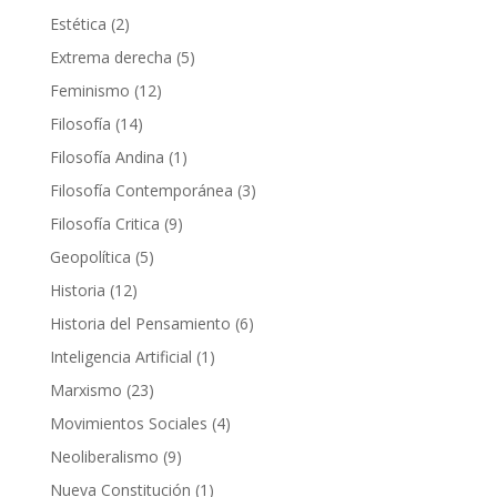
productos
2
Estética
2
productos
5
Extrema derecha
5
productos
12
Feminismo
12
productos
14
Filosofía
14
productos
1
Filosofía Andina
1
producto
3
Filosofía Contemporánea
3
productos
9
Filosofía Critica
9
productos
5
Geopolítica
5
productos
12
Historia
12
productos
6
Historia del Pensamiento
6
productos
1
Inteligencia Artificial
1
producto
23
Marxismo
23
productos
4
Movimientos Sociales
4
productos
9
Neoliberalismo
9
productos
1
Nueva Constitución
1