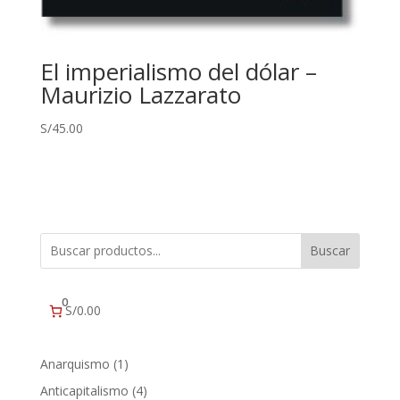
El imperialismo del dólar –
Maurizio Lazzarato
S/
45.00
Buscar
0
S/0.00
1
Anarquismo
1
producto
4
Anticapitalismo
4