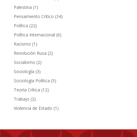
producto
1
Palestina
1
producto
34
Pensamiento Crítico
34
productos
22
Política
22
productos
6
Política Internacional
6
productos
1
Racismo
1
producto
2
Revolución Rusa
2
productos
2
Socialismo
2
productos
3
Sociología
3
productos
5
Sociología Política
5
productos
12
Teoría Crítica
12
productos
2
Trabajo
2
productos
1
Violencia de Estado
1
producto