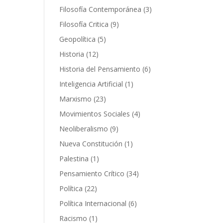
producto
3
Filosofía Contemporánea
3
productos
9
Filosofía Critica
9
productos
5
Geopolítica
5
productos
12
Historia
12
productos
6
Historia del Pensamiento
6
productos
1
Inteligencia Artificial
1
producto
23
Marxismo
23
productos
4
Movimientos Sociales
4
productos
9
Neoliberalismo
9
productos
1
Nueva Constitución
1
producto
1
Palestina
1
producto
34
Pensamiento Crítico
34
productos
22
Política
22
productos
6
Política Internacional
6
productos
1
Racismo
1