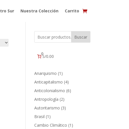
tro Sur
Nuestra Colección
Carrito
Buscar
0
S/0.00
1
Anarquismo
1
producto
4
Anticapitalismo
4
productos
6
Anticolonialismo
6
productos
2
Antropología
2
productos
3
Autoritarismo
3
productos
1
Brasil
1
producto
1
Cambio Climático
1