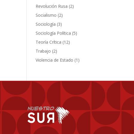
producto
2
Revolución Rusa
2
productos
2
Socialismo
2
productos
3
Sociología
3
productos
5
Sociología Política
5
productos
12
Teoría Crítica
12
productos
2
Trabajo
2
productos
1
Violencia de Estado
1
producto