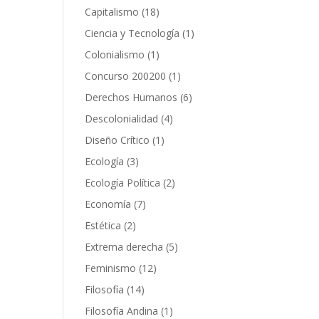
producto
18
Capitalismo
18
productos
1
Ciencia y Tecnología
1
producto
1
Colonialismo
1
producto
1
Concurso 200200
1
producto
6
Derechos Humanos
6
productos
4
Descolonialidad
4
productos
1
Diseño Crítico
1
producto
3
Ecología
3
productos
2
Ecología Política
2
productos
7
Economía
7
productos
2
Estética
2
productos
5
Extrema derecha
5
productos
12
Feminismo
12
productos
14
Filosofía
14
productos
1
Filosofía Andina
1