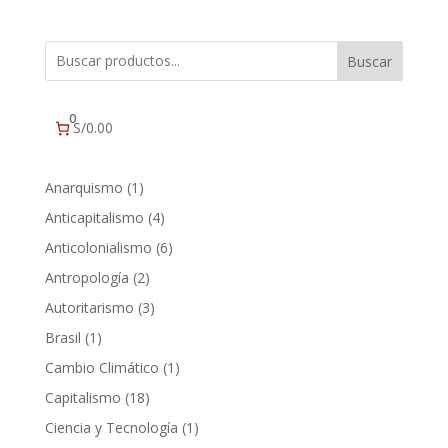
Buscar
0
S/0.00
1
Anarquismo
1
producto
4
Anticapitalismo
4
productos
6
Anticolonialismo
6
productos
2
Antropología
2
productos
3
Autoritarismo
3
productos
1
Brasil
1
producto
1
Cambio Climático
1
producto
18
Capitalismo
18
productos
1
Ciencia y Tecnología
1