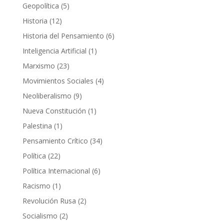
productos
5
Geopolítica
5
productos
12
Historia
12
productos
6
Historia del Pensamiento
6
productos
1
Inteligencia Artificial
1
producto
23
Marxismo
23
productos
4
Movimientos Sociales
4
productos
9
Neoliberalismo
9
productos
1
Nueva Constitución
1
producto
1
Palestina
1
producto
34
Pensamiento Crítico
34
productos
22
Política
22
productos
6
Política Internacional
6
productos
1
Racismo
1
producto
2
Revolución Rusa
2
productos
2
Socialismo
2