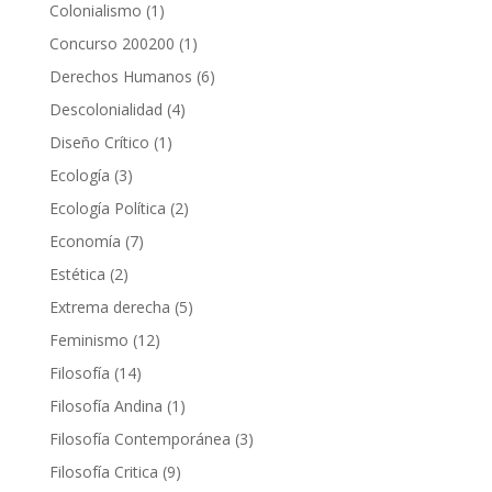
producto
1
Colonialismo
1
producto
1
Concurso 200200
1
producto
6
Derechos Humanos
6
productos
4
Descolonialidad
4
productos
1
Diseño Crítico
1
producto
3
Ecología
3
productos
2
Ecología Política
2
productos
7
Economía
7
productos
2
Estética
2
productos
5
Extrema derecha
5
productos
12
Feminismo
12
productos
14
Filosofía
14
productos
1
Filosofía Andina
1
producto
3
Filosofía Contemporánea
3
productos
9
Filosofía Critica
9