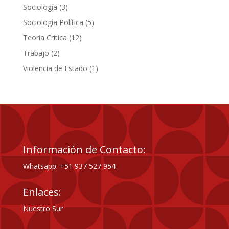
productos
3
Sociología
3
productos
5
Sociología Política
5
productos
12
Teoría Crítica
12
productos
2
Trabajo
2
productos
1
Violencia de Estado
1
producto
Información de Contacto:
Whatsapp: +51 937 527 954
Enlaces:
Nuestro Sur