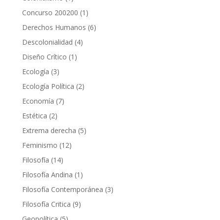
producto
1
Concurso 200200
1
producto
6
Derechos Humanos
6
productos
4
Descolonialidad
4
productos
1
Diseño Crítico
1
producto
3
Ecología
3
productos
2
Ecología Política
2
productos
7
Economía
7
productos
2
Estética
2
productos
5
Extrema derecha
5
productos
12
Feminismo
12
productos
14
Filosofía
14
productos
1
Filosofía Andina
1
producto
3
Filosofía Contemporánea
3
productos
9
Filosofía Critica
9
productos
5
Geopolítica
5