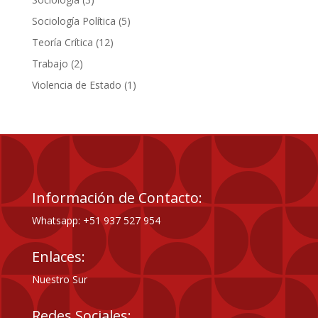
productos
5
Sociología Política
5
productos
12
Teoría Crítica
12
productos
2
Trabajo
2
productos
1
Violencia de Estado
1
producto
Información de Contacto:
Whatsapp: +51 937 527 954
Enlaces:
Nuestro Sur
Redes Sociales: