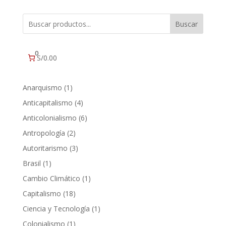
Buscar
0
S/0.00
1
Anarquismo
1
producto
4
Anticapitalismo
4
productos
6
Anticolonialismo
6
productos
2
Antropología
2
productos
3
Autoritarismo
3
productos
1
Brasil
1
producto
1
Cambio Climático
1
producto
18
Capitalismo
18
productos
1
Ciencia y Tecnología
1
producto
1
Colonialismo
1