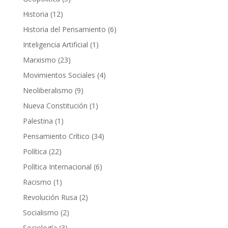
productos
12
Historia
12
productos
6
Historia del Pensamiento
6
productos
1
Inteligencia Artificial
1
producto
23
Marxismo
23
productos
4
Movimientos Sociales
4
productos
9
Neoliberalismo
9
productos
1
Nueva Constitución
1
producto
1
Palestina
1
producto
34
Pensamiento Crítico
34
productos
22
Política
22
productos
6
Política Internacional
6
productos
1
Racismo
1
producto
2
Revolución Rusa
2
productos
2
Socialismo
2
productos
3
Sociología
3