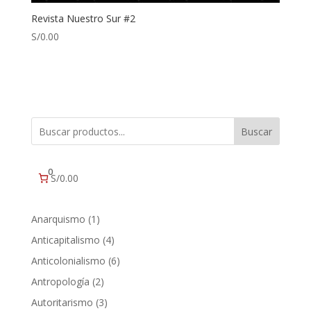
Revista Nuestro Sur #2
S/
0.00
Buscar
0
S/0.00
1
Anarquismo
1
producto
4
Anticapitalismo
4
productos
6
Anticolonialismo
6
productos
2
Antropología
2
productos
3
Autoritarismo
3