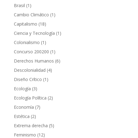
productos
1
Brasil
1
producto
1
Cambio Climático
1
producto
18
Capitalismo
18
productos
1
Ciencia y Tecnología
1
producto
1
Colonialismo
1
producto
1
Concurso 200200
1
producto
6
Derechos Humanos
6
productos
4
Descolonialidad
4
productos
1
Diseño Crítico
1
producto
3
Ecología
3
productos
2
Ecología Política
2
productos
7
Economía
7
productos
2
Estética
2
productos
5
Extrema derecha
5
productos
12
Feminismo
12