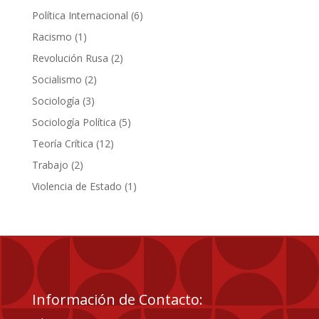
productos
6
Política Internacional
6
productos
1
Racismo
1
producto
2
Revolución Rusa
2
productos
2
Socialismo
2
productos
3
Sociología
3
productos
5
Sociología Política
5
productos
12
Teoría Crítica
12
productos
2
Trabajo
2
productos
1
Violencia de Estado
1
producto
Información de Contacto: