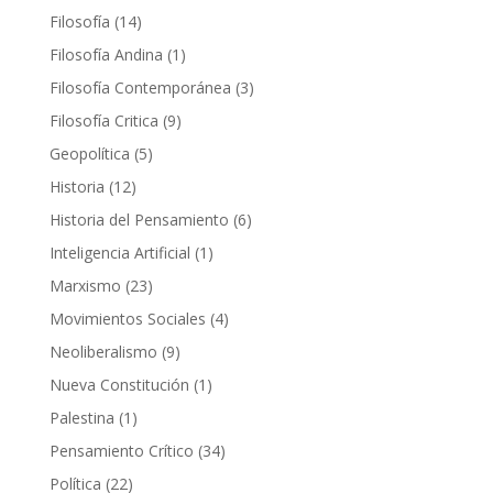
productos
14
Filosofía
14
productos
1
Filosofía Andina
1
producto
3
Filosofía Contemporánea
3
productos
9
Filosofía Critica
9
productos
5
Geopolítica
5
productos
12
Historia
12
productos
6
Historia del Pensamiento
6
productos
1
Inteligencia Artificial
1
producto
23
Marxismo
23
productos
4
Movimientos Sociales
4
productos
9
Neoliberalismo
9
productos
1
Nueva Constitución
1
producto
1
Palestina
1
producto
34
Pensamiento Crítico
34
productos
22
Política
22