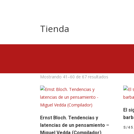
Tienda
Ordenado
Mostrando 41–60 de 67 resultados
por
puntuación
media
El s
barb
Ernst Bloch. Tendencias y
latencias de un pensamiento –
S/
45
Miguel Vedda (Compilador)