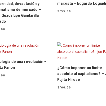
marxista – Edgardo Logiud
rnidad, devastación y
matismo de mercado –
S/
55.00
 Guadalupe Gandarilla
ado
.00
ología de una revolución –
tz Fanon
¿Cómo imponer un límite
absoluto al capitalismo? – 
.00
Fujita Hirose
S/
60.00