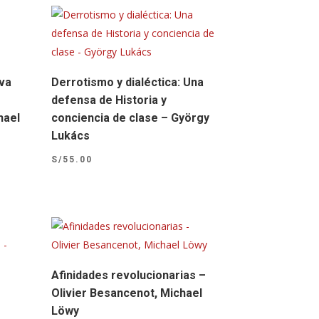
iva
Derrotismo y dialéctica: Una
defensa de Historia y
hael
conciencia de clase – György
Lukács
S/
55.00
Afinidades revolucionarias –
Olivier Besancenot, Michael
Löwy